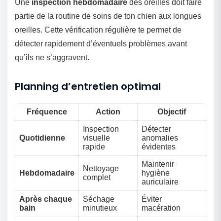
Une
inspection hebdomadaire
des oreilles doit faire
partie de la routine de soins de ton chien aux longues
oreilles. Cette vérification régulière te permet de
détecter rapidement d’éventuels problèmes avant
qu’ils ne s’aggravent.
Planning d’entretien optimal
Fréquence
Action
Objectif
Inspection
Détecter
Quotidienne
visuelle
anomalies
rapide
évidentes
Maintenir
Nettoyage
Hebdomadaire
hygiène
complet
auriculaire
Après chaque
Séchage
Éviter
bain
minutieux
macération